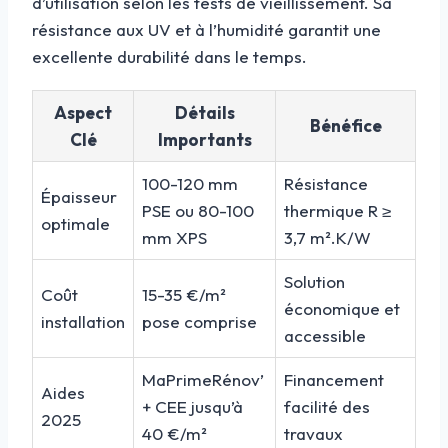
d’utilisation selon les tests de vieillissement. Sa
résistance aux UV et à l’humidité garantit une
excellente durabilité dans le temps.
Aspect
Détails
Bénéfice
Clé
Importants
100-120 mm
Résistance
Épaisseur
PSE ou 80-100
thermique R ≥
optimale
mm XPS
3,7 m².K/W
Solution
Coût
15-35 €/m²
économique et
installation
pose comprise
accessible
MaPrimeRénov’
Financement
Aides
+ CEE jusqu’à
facilité des
2025
40 €/m²
travaux