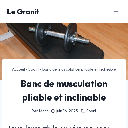
Aller
Le Granit
au
contenu
Accueil
/
Sport
/
Banc de musculation pliable et inclinable
Banc de musculation
pliable et inclinable
Par
Marc
juin 16, 2025
Sport
Les professionnels de la santé recommandent