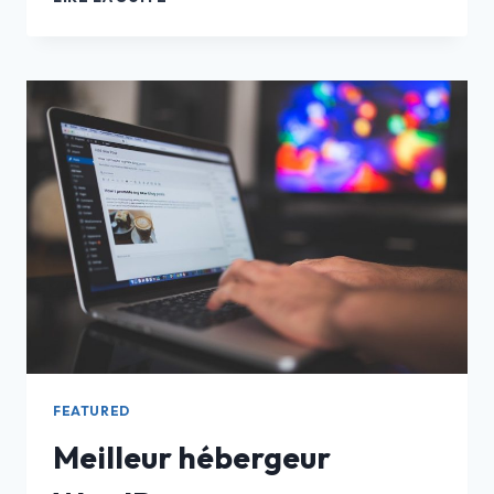
UTILISER
UN
BAC
DE
MANUTENTION
PROFESSIONNEL
?
FEATURED
Meilleur hébergeur