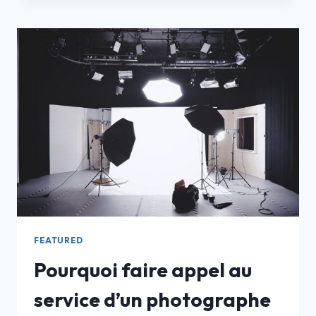
LIÈGE
:
NOS
ASTUCES
ET
CONSEILS
POUR
DÉNICHER
LE
MEILLEUR
MODÈLE
FEATURED
Pourquoi faire appel au
service d’un photographe