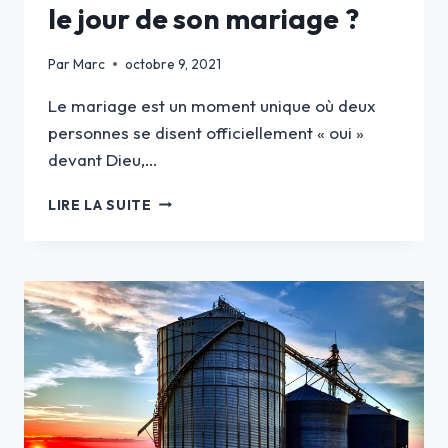
le jour de son mariage ?
Par
Marc
octobre 9, 2021
Le mariage est un moment unique où deux
personnes se disent officiellement « oui »
devant Dieu,…
POURQUOI
LIRE LA SUITE
FAIRE
APPEL
AU
SERVICE
D’UN
PHOTOGRAPHE
LE
JOUR
DE
SON
MARIAGE ?