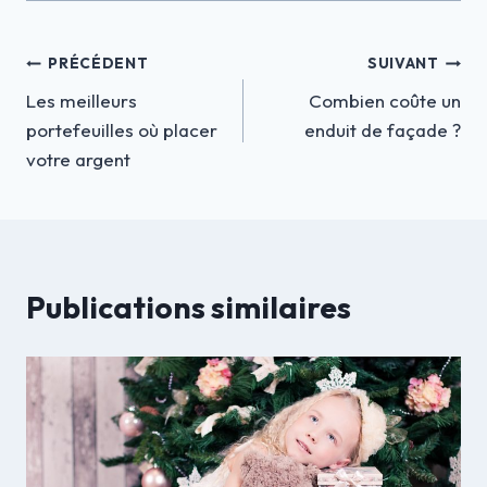
Navigation
PRÉCÉDENT
SUIVANT
Les meilleurs
Combien coûte un
de
portefeuilles où placer
enduit de façade ?
l’article
votre argent
Publications similaires