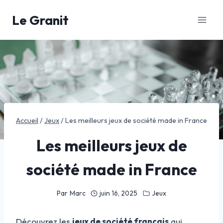
Aller
Le Granit
au
contenu
Accueil
/
Jeux
/
Les meilleurs jeux de société made in France
Les meilleurs jeux de
société made in France
Par
Marc
juin 16, 2025
Jeux
Découvrez les
jeux de société français
qui