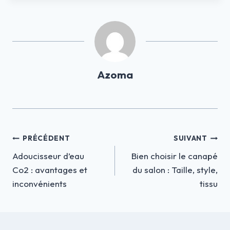
Azoma
Navigation
PRÉCÉDENT
SUIVANT
Adoucisseur d’eau
Bien choisir le canapé
de
Co2 : avantages et
du salon : Taille, style,
l’article
inconvénients
tissu