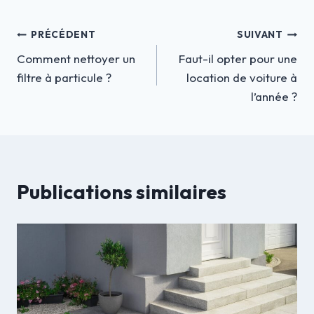
Navigation
PRÉCÉDENT
SUIVANT
Comment nettoyer un
Faut-il opter pour une
de
filtre à particule ?
location de voiture à
l’article
l’année ?
Publications similaires